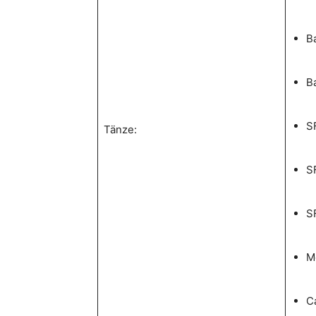
B
Ba
S
Tänze:
S
S
M
C