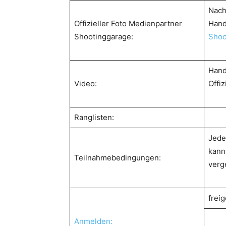
Nach
Offizieller Foto Medienpartner
Hand
Shootinggarage:
Shoo
Hand
Video:
Offi
Ranglisten:
Jede
kann
Teilnahmebedingungen:
verg
freig
Anmelden: