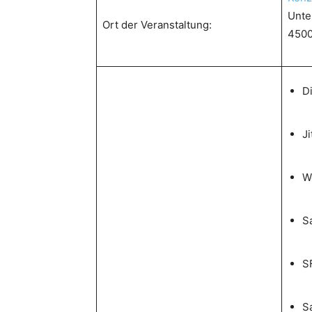
Unte
Ort der Veranstaltung:
4500
Di
J
W
Sa
S
Sa