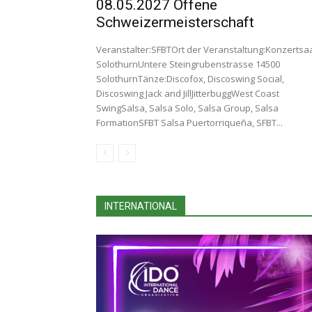
08.05.2027 Offene
Schweizermeisterschaft
Veranstalter:SFBTOrt der Veranstaltung:Konzertsa
SolothurnUntere Steingrubenstrasse 14500
SolothurnTänze:Discofox, Discoswing Social,
Discoswing Jack and JillJitterbuggWest Coast
SwingSalsa, Salsa Solo, Salsa Group, Salsa
FormationSFBT Salsa Puertorriqueña, SFBT...
INTERNATIONAL