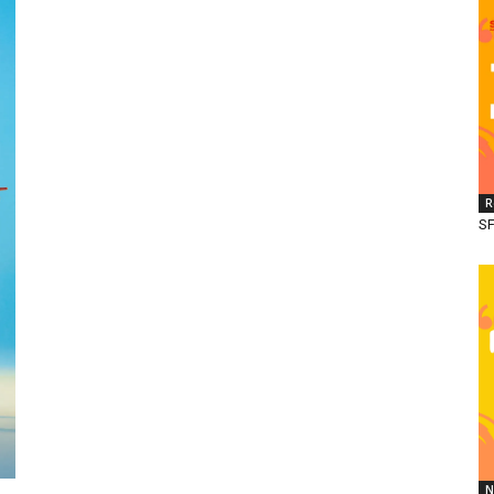
R
SF
N