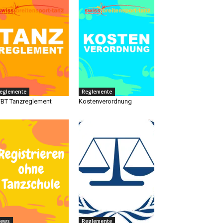
eglemente
Reglemente
BT Tanzreglement
Kostenverordnung
ews
Reglemente