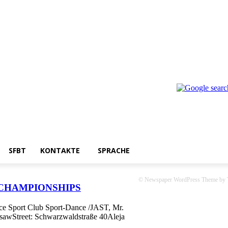
SFBT
KONTAKTE
SPRACHE
© Newspaper WordPress Theme by 
E CHAMPIONSHIPS
ce Sport Club Sport-Dance /JAST, Mr.
rsawStreet: Schwarzwaldstraße 40Aleja