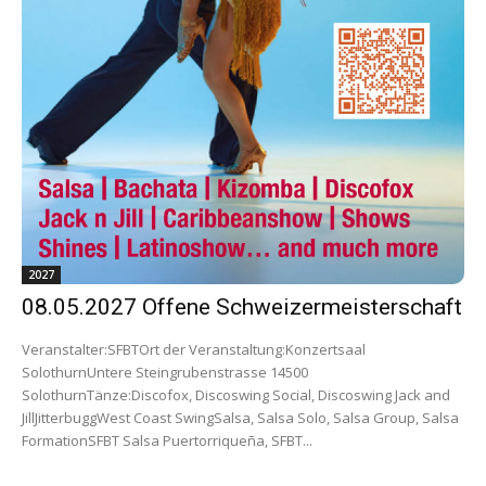
2027
08.05.2027 Offene Schweizermeisterschaft
Veranstalter:SFBTOrt der Veranstaltung:Konzertsaal
SolothurnUntere Steingrubenstrasse 14500
SolothurnTänze:Discofox, Discoswing Social, Discoswing Jack and
JillJitterbuggWest Coast SwingSalsa, Salsa Solo, Salsa Group, Salsa
FormationSFBT Salsa Puertorriqueña, SFBT...